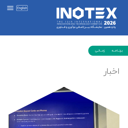
بـرنـــامـــه زمــــانـی
اخبار