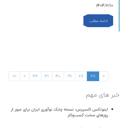
1404/2/10
ادامه مطلب
>>
<
32
31
30
29
28
27
<
خبر های مهم:
اینوتکس اکسپرس؛ نسخه چابک نوآوری ایران برای عبور از
روزهای سخت کسب‌وکار