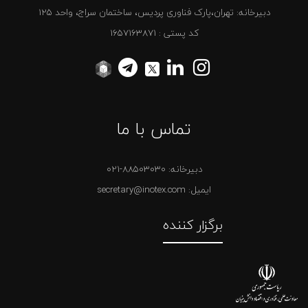
دبیرخانه: تهران،پارک فناوری پردیس، ساختمان سراج، واحد 125
کد پستی : 1657163871
تماس با ما
دبیرخانه:
021-88503030
ایمیل: secretary@inotex.com
برگزار کننده