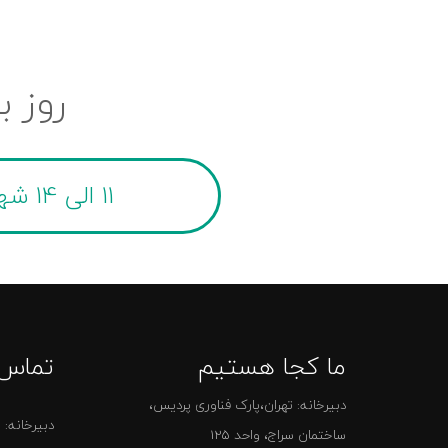
روز ب
11 الی 14 شهریور 1405
ما کجا هستیم
تماس 
دبیرخانه: تهران،پارک فناوری پردیس،
دبیرخانه:
0
ساختمان سراج، واحد 125