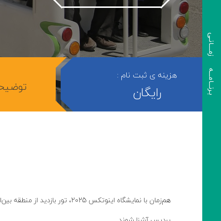
بـرنـــامـــه زمــــانـی
هزینه ی ثبت نام :
توضیح
رایگان
هم‌زمان با نمایشگاه اینوتکس 25
پردیس آشنا شوند.