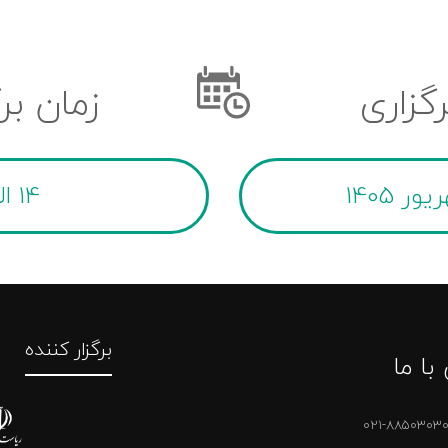
رگزاری
زمان بر
14 الی 20
برگزار کننده
با ما
021-8850303