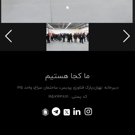
ما کجا هستیم
دبیرخانه: تهران،پارک فناوری پردیس، ساختمان سراج، واحد 125
کد پستی : 1657163871