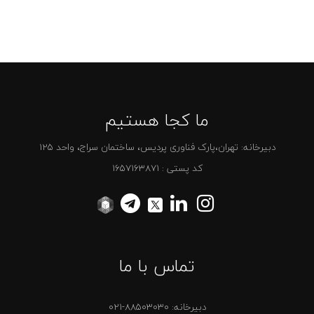
ما کجا هستیم
دبیرخانه: تهران،پارک فناوری پردیس، ساختمان سراج، واحد 125
کد پستی : 1657163871
تماس با ما
دبیرخانه:
021-88503030