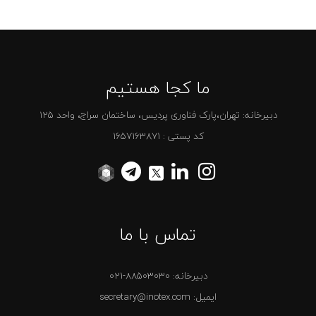
ما کجا هستیم
دبیرخانه: تهران،پارک فناوری پردیس، ساختمان سراج، واحد 125
کد پستی : 1657163871
تماس با ما
دبیرخانه:
021-88503030
ایمیل: secretary@inotex.com