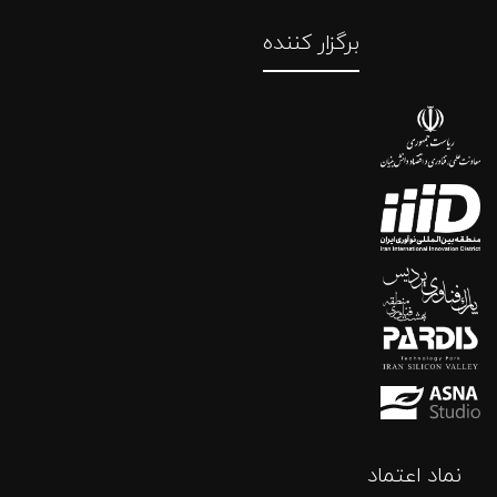
برگزار کننده
نماد اعتماد